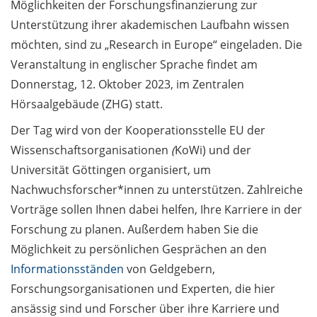
Möglichkeiten der Forschungsfinanzierung zur
Beginn der Heizperiode:
Unterstützung ihrer akademischen Laufbahn wissen
Energiebilanz / Start of
möchten, sind zu „Research in Europe“ eingeladen. Die
the heating season
Veranstaltung in englischer Sprache findet am
Donnerstag, 12. Oktober 2023, im Zentralen
Führungen und
Hörsaalgebäude (ZHG) statt.
Gespräche zum Tag der
Restaurierung am 15.
Der Tag wird von der Kooperationsstelle EU der
Oktober 2023 / Guided
Wissenschaftsorganisationen
(
KoWi) und der
tours and talks for
Universität Göttingen organisiert, um
Restoration Day on 15
October 2023 (in
Nachwuchsforscher*innen zu unterstützen. Zahlreiche
German)
Vorträge sollen Ihnen dabei helfen, Ihre Karriere in der
Forschung zu planen. Außerdem haben Sie die
Tag der Bibliotheken am
Möglichkeit zu persönlichen Gesprächen an den
24. Oktober 2023/
Informationsständen
von Geldgebern,
Libraries Day on 24
October 2023
Forschungsorganisationen und Experten, die hier
ansässig sind und Forscher über ihre Karriere und