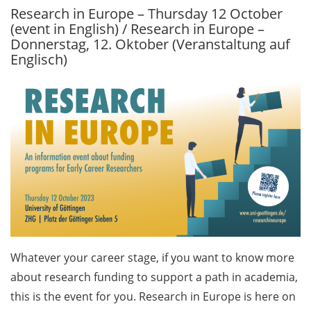
Research in Europe – Thursday 12 October
(event in English) / Research in Europe –
Beschäftigte / Staff
Donnerstag, 12. Oktober (Veranstaltung auf
10.1
Englisch)
Sicherheitsvorfall bei
der GWDG: Passwörter
der Beschäftigten
müssen geändert
werden / Reminder for
staff: all university
passwords must be
changed immediately
Save-the-Date:
Personalversammlung
am 2. November 2023
Whatever your career stage, if you want to know more
about research funding to support a path in academia,
Göttingen Campus
this is the event for you. Research in Europe is here on
Postdoc Committee: