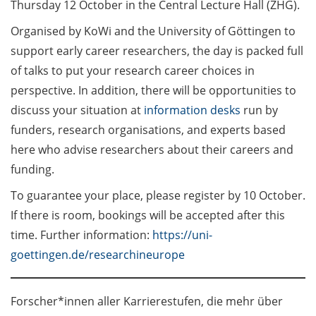
Thursday 12 October in the Central Lecture Hall (ZHG).
Mitglieder gesucht / call
for new members
Organised by KoWi and the University of Göttingen to
support early career researchers, the day is packed full
Research in Europe –
of talks to put your research career choices in
Thursday 12 October
perspective. In addition, there will be opportunities to
(event in English) /
Research in Europe –
discuss your situation at
information desks
run by
Donnerstag, 12.
funders, research organisations, and experts based
Oktober (Veranstaltung
here who advise researchers about their careers and
auf Englisch)
funding.
Allgemein / General
To guarantee your place, please register by 10 October.
10.1
If there is room, bookings will be accepted after this
time. Further information:
https://uni-
Lehrpreis 2022/2023 –
goettingen.de/researchineurope
Vorschläge erwünscht /
Suggestions for
teaching award
Forscher*innen aller Karrierestufen, die mehr über
2022/2023 welcome