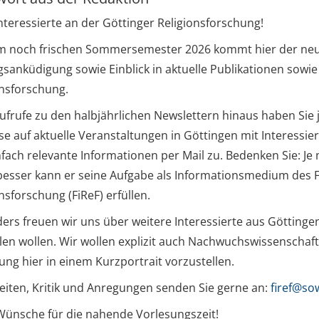
nteressierte an der Göttinger Religionsforschung!
m noch frischen Sommersemester 2026 kommt hier der neue
gsanküdigung sowie Einblick in aktuelle Publikationen sowie
onsforschung.
frufe zu den halbjährlichen Newslettern hinaus haben Sie j
e auf aktuelle Veranstaltungen in Göttingen mit Interessiert
fach relevante Informationen per Mail zu. Bedenken Sie: Je
besser kann er seine Aufgabe als Informationsmedium des Fo
nsforschung (FiReF) erfüllen.
rs freuen wir uns über weitere Interessierte aus Göttingen,
llen wollen. Wir wollen explizit auch Nachwuchswissenschaf
ng hier in einem Kurzportrait vorzustellen.
eiten, Kritik und Anregungen senden Sie gerne an:
firef@so
Wünsche für die nahende Vorlesungszeit!