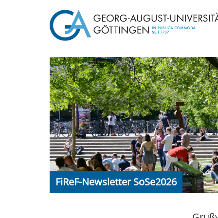
FiReF-Newsletter SoSe2026
Grußw