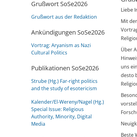
Grußwort SoSe2026
Liebe I
Grußwort aus der Redaktion
Mit de
Vortra
Ankündigungen SoSe2026
Religi
Vortrag: Aryanism as Nazi
Über Au
Cultural Politics
Hinweis
uns ein
Publikationen SoSe2026
desto 
Strube (Hg.) Far-right politics
Religio
and the study of esotericism
Besonde
Kalender/El-Wereny/Nagel (Hg.)
vorste
Special Issue: Religious
Forschu
Authority, Minority, Digital
Neuigk
Media
Beste 