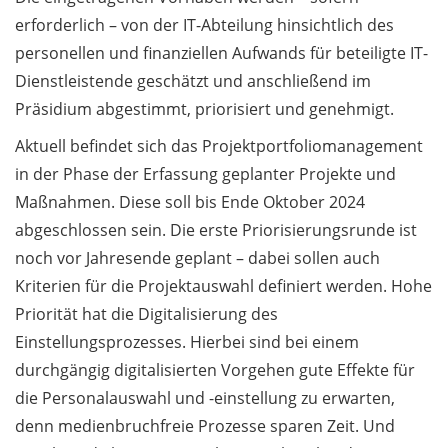
“Hierarchy and abuse of
erforderlich – von der IT-Abteilung hinsichtlich des
power: challenges in the
personellen und finanziellen Aufwands für beteiligte IT-
scientific work environment”
Dienstleistende geschätzt und anschließend im
(in English)
Präsidium abgestimmt, priorisiert und genehmigt.
Veranstaltungsreihe „science
Aktuell befindet sich das Projektportfoliomanagement
& arts“ der Universität
in der Phase der Erfassung geplanter Projekte und
Göttingen ab 19. Oktober
Maßnahmen. Diese soll bis Ende Oktober 2024
2024 beim Literaturherbst /
University of Göttingen’s
abgeschlossen sein. Die erste Priorisierungsrunde ist
„science & arts“ event series
noch vor Jahresende geplant – dabei sollen auch
at „Göttinger Literaturherbst“
Kriterien für die Projektauswahl definiert werden. Hohe
from 19 October 2024 (in
Priorität hat die Digitalisierung des
German)
Einstellungsprozesses. Hierbei sind bei einem
durchgängig digitalisierten Vorgehen gute Effekte für
Beschäftigte / Staff 10.1
die Personalauswahl und -einstellung zu erwarten,
Förderung interdisziplinärer
denn medienbruchfreie Prozesse sparen Zeit. Und
Forschungssymposien: