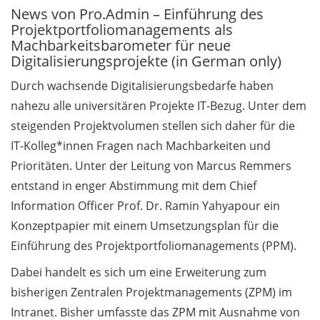
News von Pro.Admin – Einführung des
Senat beschließt Antrag auf
Projektportfoliomanagements als
Abwahl des Präsidenten /
Machbarkeitsbarometer für neue
Senate passes motion to vote
Digitalisierungsprojekte (in German only)
out the President
Durch wachsende Digitalisierungsbedarfe haben
Allgemein / General 10.1
nahezu alle universitären Projekte IT-Bezug. Unter dem
steigenden Projektvolumen stellen sich daher für die
Zweiter Anlauf:
IT-Kolleg*innen Fragen nach Machbarkeiten und
Mobilitätsumfrage an der
Universität / Mobility survey
Prioritäten. Unter der Leitung von Marcus Remmers
at the University
entstand in enger Abstimmung mit dem Chief
Information Officer Prof. Dr. Ramin Yahyapour ein
Erinnerung:
Konzeptpapier mit einem Umsetzungsplan für die
Bombenentschärfung am 12.
Einführung des Projektportfoliomanagements (PPM).
Oktober 2024 –
Zentralcampus bleibt
Dabei handelt es sich um eine Erweiterung zum
geschlossen / Reminder:
bisherigen Zentralen Projektmanagements (ZPM) im
Suspected bomb disposal on
Intranet. Bisher umfasste das ZPM mit Ausnahme von
12 October 2024 – central