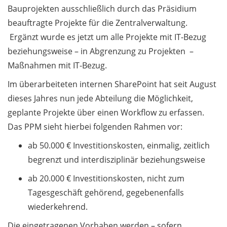
Bauprojekten ausschließlich durch das Präsidium
campus remains closed
beauftragte Projekte für die Zentralverwaltung.
Göttingen Campus Postdoc
Ergänzt wurde es jetzt um alle Projekte mit IT-Bezug
Committee sucht Mitglieder /
beziehungsweise – in Abgrenzung zu Projekten –
Göttingen Campus Postdoc
Maßnahmen mit IT-Bezug.
Committee recruiting now
Im überarbeiteten internen SharePoint hat seit August
Kongresstag
dieses Jahres nun jede Abteilung die Möglichkeit,
„Zukunftskompetenz Deutsch“
geplante Projekte über einen Workflow zu erfassen.
am 11. Oktober 2024 /
Das PPM sieht hierbei folgenden Rahmen vor:
Congress on the topic of
German as a Foreign
ab 50.000 € Investitionskosten, einmalig, zeitlich
Language on 11 October 2024
begrenzt und interdisziplinär beziehungsweise
(in German)
ab 20.000 € Investitionskosten, nicht zum
Vortrag von Prof. Dr. Jana
Tagesgeschäft gehörend, gegebenenfalls
Lasser am 17. Oktober 2024 /
wiederkehrend.
Expert Talk by Professor Jana
Lasser on 17 October, 2024:
Die eingetragenen Vorhaben werden – sofern