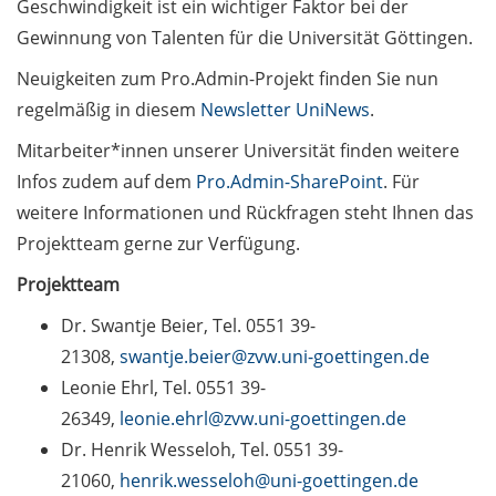
Geschwindigkeit ist ein wichtiger Faktor bei der
Reichen Sie jetzt Ihre Ideen
Gewinnung von Talenten für die Universität Göttingen.
ein! / Funding for
interdisciplinary research
Neuigkeiten zum Pro.Admin-Projekt finden Sie nun
symposia (in English or
regelmäßig in diesem
Newsletter UniNews
.
German): submit your ideas
now!
Mitarbeiter*innen unserer Universität finden weitere
Infos zudem auf dem
Pro.Admin-SharePoint
. Für
News von Pro.Admin –
weitere Informationen und Rückfragen steht Ihnen das
Einführung des
Projektteam gerne zur Verfügung.
Projektportfoliomanagements
als Machbarkeitsbarometer
Projektteam
für neue
Dr. Swantje Beier, Tel. 0551 39-
Digitalisierungsprojekte (in
21308,
swantje.beier@zvw.uni-goettingen.de
German only)
Leonie Ehrl, Tel. 0551 39-
Enlight-Konferenz zu Lehren
26349,
leonie.ehrl@zvw.uni-goettingen.de
und Lernen vom 7. bis 9.
Dr. Henrik Wesseloh, Tel. 0551 39-
Oktober 2024: online live
21060,
henrik.wesseloh@uni-goettingen.de
dabei sein / The Enlight