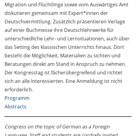
Migration und Flüchtlinge sowie vom Auswärtiges Amt
“Hierarchy and abuse of
power: challenges in the
diskutieren gemeinsam mit Expert*innen der
scientific work environment”
Deutschvermittlung. Zusätzlich präsentieren Verlage
(in English)
auf einer Buchmesse ihre Deutschlehrwerke für
unterschiedliche Lehr- und Lernsituationen, auch über
Veranstaltungsreihe „science
das Setting des klassischen Unterrichts hinaus. Dort
& arts“ der Universität
Göttingen ab 19. Oktober
besteht die Möglichkeit, Materialien zu sichten und
2024 beim Literaturherbst /
Beratungen direkt am Stand in Anspruch zu nehmen.
University of Göttingen’s
Der Kongresstag ist fächerübergreifend und richtet
„science & arts“ event series
sich an alle Interessierten. Eine Anmeldung ist nicht
at „Göttinger Literaturherbst“
erforderlich.
from 19 October 2024 (in
Programm
German)
Abstracts
Beschäftigte / Staff 10.1
Förderung interdisziplinärer
Congress on the topic of German as a Foreign
Forschungssymposien:
Language. Staff and students are cordially invited.