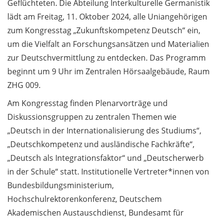
Geflüchteten. Die Abteilung Interkulturelle Germanistik
campus remains closed
lädt am Freitag, 11. Oktober 2024, alle Uniangehörigen
zum Kongresstag „Zukunftskompetenz Deutsch“ ein,
Göttingen Campus Postdoc
Committee sucht Mitglieder /
um die Vielfalt an Forschungsansätzen und Materialien
Göttingen Campus Postdoc
zur Deutschvermittlung zu entdecken. Das Programm
Committee recruiting now
beginnt um 9 Uhr im Zentralen Hörsaalgebäude, Raum
ZHG 009.
Kongresstag
„Zukunftskompetenz Deutsch“
Am Kongresstag finden Plenarvorträge und
am 11. Oktober 2024 /
Diskussionsgruppen zu zentralen Themen wie
Congress on the topic of
„Deutsch in der Internationalisierung des Studiums“,
German as a Foreign
„Deutschkompetenz und ausländische Fachkräfte“,
Language on 11 October 2024
„Deutsch als Integrationsfaktor“ und „Deutscherwerb
(in German)
in der Schule“ statt. Institutionelle Vertreter*innen von
Vortrag von Prof. Dr. Jana
Bundesbildungsministerium,
Lasser am 17. Oktober 2024 /
Hochschulrektorenkonferenz, Deutschem
Expert Talk by Professor Jana
Akademischen Austauschdienst, Bundesamt für
Lasser on 17 October, 2024: