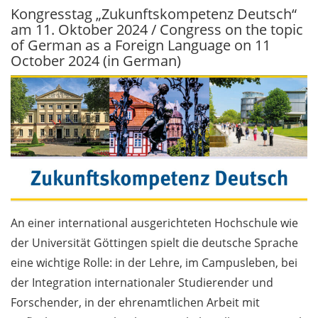
Kongresstag „Zukunftskompetenz Deutsch“
Senat beschließt Antrag auf
am 11. Oktober 2024 / Congress on the topic
Abwahl des Präsidenten /
of German as a Foreign Language on 11
Senate passes motion to vote
October 2024 (in German)
out the President
Allgemein / General 10.1
Zweiter Anlauf:
Mobilitätsumfrage an der
Universität / Mobility survey
at the University
Erinnerung:
An einer international ausgerichteten Hochschule wie
Bombenentschärfung am 12.
der Universität Göttingen spielt die deutsche Sprache
Oktober 2024 –
eine wichtige Rolle: in der Lehre, im Campusleben, bei
Zentralcampus bleibt
geschlossen / Reminder:
der Integration internationaler Studierender und
Suspected bomb disposal on
Forschender, in der ehrenamtlichen Arbeit mit
12 October 2024 – central