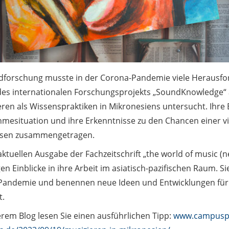
ldforschung musste in der Corona-Pandemie viele Herausfor
es internationalen Forschungsprojekts „SoundKnowledge“ 
eren als Wissenspraktiken in Mikronesiens untersucht. Ihre
mesituation und ihre Erkenntnisse zu den Chancen einer vi
sen zusammengetragen.
aktuellen Ausgabe der Fachzeitschrift „the world of music (
gen Einblicke in ihre Arbeit im asiatisch-pazifischen Raum
 Pandemie und benennen neue Ideen und Entwicklungen für
t.
erem Blog lesen Sie einen ausführlichen Tipp:
www.campuspo