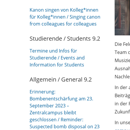
Kanon singen von Kolleg*innen
für Kolleg*innen / Singing canon
from colleagues for colleagues
Studierende / Students 9.2
Die Fe
Termine und Infos für
Team d
Studierende / Events and
Musizi
Information for Students
Ausnah
Nachle
Allgemein / General 9.2
In der 
Erinnerung:
Beiträ
Bombenentschärfung am 23.
in der
September 2023 –
Zukunf
Zentralcampus bleibt
geschlossen / Reminder:
In uns
Suspected bomb disposal on 23