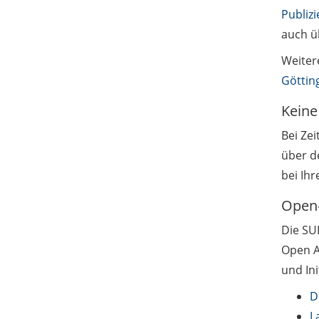
Publizi
auch 
Weiter
Göttin
Keine
Bei Zei
über de
bei Ih
Open-
Die SU
Open A
und Ini
D
L