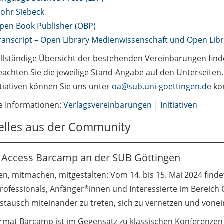
ohr Siebeck
pen Book Publisher (OBP)
ranscript – Open Library Medienwissenschaft und Open Libra
ollständige Übersicht der bestehenden Vereinbarungen find
beachten Sie die jeweilige Stand-Angabe auf den Unterseite
itiativen können Sie uns unter
oa@sub.uni-goettingen.de
kon
e Informationen:
Verlagsvereinbarungen
|
Initiativen
elles aus der Community
Access Barcamp an der SUB Göttingen
en, mitmachen, mitgestalten: Vom 14. bis 15. Mai 2024 find
Professionals, Anfänger*innen und Interessierte im Bereich 
stausch miteinander zu treten, sich zu vernetzen und vonei
rmat Barcamp ist im Gegensatz zu klassischen Konferenzen of