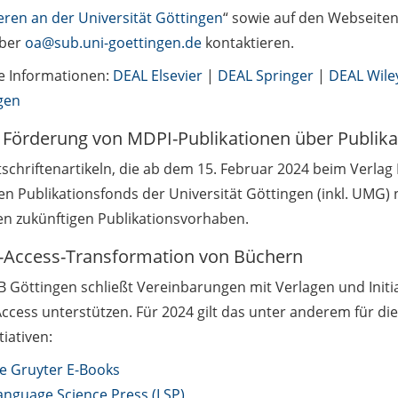
eren an der Universität Göttingen
“ sowie auf den Webseite
über
oa@sub.uni-goettingen.de
kontaktieren.
e Informationen:
DEAL Elsevier
|
DEAL Springer
|
DEAL Wile
gen
 Förderung von MDPI-Publikationen über Publik
tschriftenartikeln, die ab dem 15. Februar 2024 beim Verlag
n Publikationsfonds der Universität Göttingen (inkl. UMG) 
ren zukünftigen Publikationsvorhaben.
Access-Transformation von Büchern
B Göttingen schließt Vereinbarungen mit Verlagen und Initia
ccess unterstützen. Für 2024 gilt das unter anderem für di
tiativen:
e Gruyter E-Books
anguage Science Press (LSP)