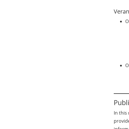
Veran
O
O
Publ
In this
provid