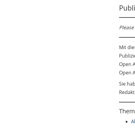
Publ
Please 
Mit di
Publiz
Open A
Open A
Sie ha
Redakt
Theme
A