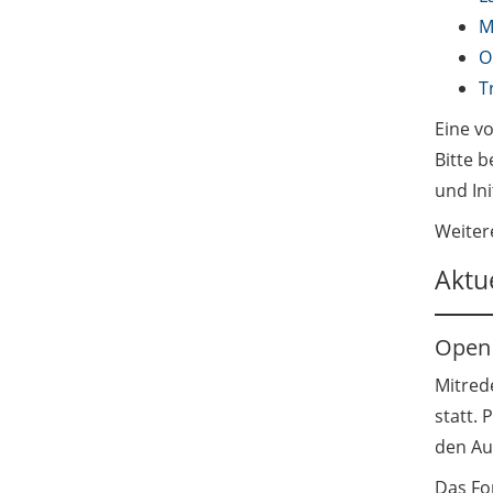
M
O
T
Eine v
Bitte 
und In
Weiter
Aktu
Open 
Mitred
statt. 
den Au
Das Fo