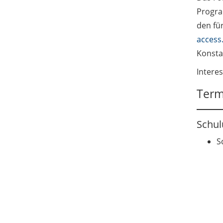
Progra
den fü
access
Konsta
Intere
Term
Schu
S