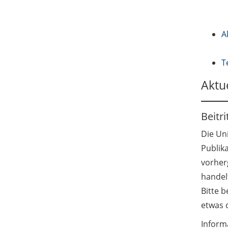
A
T
Aktu
Beitr
Die Uni
Publik
vorher
handel
Bitte 
etwas d
Inform