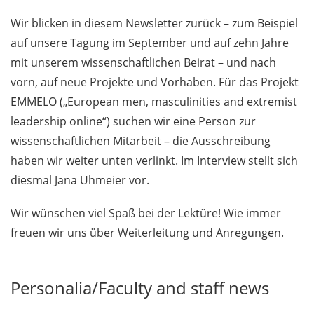
Neues DFG-Forschungsnetzwerk
untersucht Vielfalt in Organisationen
Wir blicken in diesem Newsletter zurück – zum Beispiel
auf unsere Tagung im September und auf zehn Jahre
Veranstaltungen/Events
mit unserem wissenschaftlichen Beirat – und nach
vorn, auf neue Projekte und Vorhaben. Für das Projekt
GeFo Lunch Talks
EMMELO („European men, masculinities and extremist
Rückblick auf die Netzwerktagung
leadership online“) suchen wir eine Person zur
„Diversity und Diskriminierungsschutz
wissenschaftlichen Mitarbeit – die Ausschreibung
weiterdenken“
haben wir weiter unten verlinkt. Im Interview stellt sich
diesmal Jana Uhmeier vor.
Vortrag von Andrea D. Bührmann im
„Diversity Brown Bag Meeting“ an der
Wir wünschen viel Spaß bei der Lektüre! Wie immer
Universität Münster
freuen wir uns über Weiterleitung und Anregungen.
Stellenauschreibungen/Vacancies
Stellenauschreibung: Wissenschaftliche
Personalia/Faculty and staff news
Mitarbeit im Projekt EMMELO zu