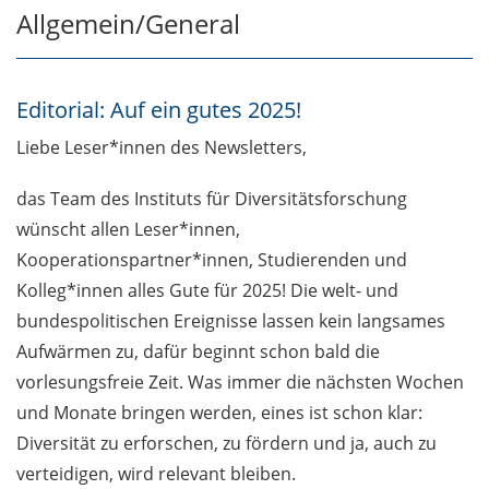
Allgemein/General
Allgemein/General
Editorial: Auf ein gutes 2025!
Editorial: Auf ein gutes 2025!
Personalia/Faculty and staff news
Liebe Leser*innen des Newsletters,
Andrea D. Bührmann ist Dekanin der
das Team des Instituts für Diversitätsforschung
Sozialwissenschaftlichen Fakultät
wünscht allen Leser*innen,
Dank an den wissenschaftlichen Beirat
Kooperationspartner*innen, Studierenden und
Kolleg*innen alles Gute für 2025! Die welt- und
Zuwachs im Team SMARTUP
bundespolitischen Ereignisse lassen kein langsames
Projekte/Projects
Aufwärmen zu, dafür beginnt schon bald die
vorlesungsfreie Zeit. Was immer die nächsten Wochen
Impulspapier: Wege zu einer
und Monate bringen werden, eines ist schon klar:
kolonialkritischen Stadt
Diversität zu erforschen, zu fördern und ja, auch zu
„Modi organisationaler Diversität“:
verteidigen, wird relevant bleiben.