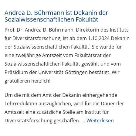
Männlichkeiten und Rechtsextremismus
(Frist: 10.02.2025)
Andrea D. Bührmann ist Dekanin der
Sozialwissenschaftlichen Fakultät
Stellenauschreibung bei „Tür an Tür“
Prof. Dr. Andrea D. Bührmann, Direktorin des Instituts
Stellenausschreibung Frauenrat
für Diversitätsforschung, ist ab dem 1.10.2024 Dekanin
der Sozialwissenschaftlichen Fakultät. Sie wurde für
Im Interview mit... / An interview
eine zweijährige Amtszeit vom Fakultätsrat der
with...
Sozialwissenschaftlichen Fakultät gewählt und vom
…Jana Uhmeier
Präsidium der Universität Göttingen bestätigt. Wir
gratulieren herzlich!
Um die mit dem Amt der Dekanin einhergehende
Lehrreduktion auszugleichen, wird für die Dauer der
Amtszeit eine zusätzliche Stelle am Institut für
Diversitätsforschung geschaffen. …
Weiterlesen