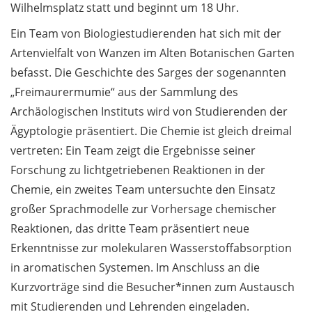
Wilhelmsplatz statt und beginnt um 18 Uhr.
Discontinuation of Cisco
AnyConnect this
Ein Team von Biologiestudierenden hat sich mit der
Tuesday
Artenvielfalt von Wanzen im Alten Botanischen Garten
befasst. Die Geschichte des Sarges der sogenannten
„Forschungsorientiertes
„Freimaurermumie“ aus der Sammlung des
Lehren und Lernen“
(FoLL): öffentliche
Archäologischen Instituts wird von Studierenden der
Ergebnispräsentation
Ägyptologie präsentiert. Die Chemie ist gleich dreimal
am 15. Mai 2025
vertreten: Ein Team zeigt die Ergebnisse seiner
Forschung zu lichtgetriebenen Reaktionen in der
Preisverleihung des
Chemie, ein zweites Team untersuchte den Einsatz
Gründungswettbewerbs
Lift-off 2025 / Award
großer Sprachmodelle zur Vorhersage chemischer
Ceremony of the Start-
Reaktionen, das dritte Team präsentiert neue
up Competition Lift-off
Erkenntnisse zur molekularen Wasserstoffabsorption
2025
in aromatischen Systemen. Im Anschluss an die
Kurzvorträge sind die Besucher*innen zum Austausch
Geschlechtliche Vielfalt
und Selbstbestimmung:
mit Studierenden und Lehrenden eingeladen.