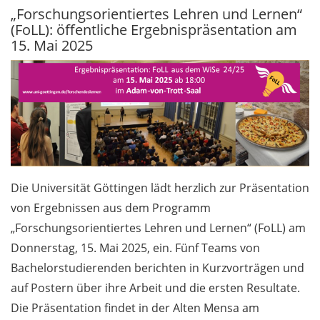
„Forschungsorientiertes Lehren und Lernen“
(FoLL): öffentliche Ergebnispräsentation am
Allgemein / General
15. Mai 2025
5.1
Dieses Wochenende:
Aktionstag
Quantenwelten in der
Innenstadt und
Chanson-Abend im
Forum Wissen / This
weekend: Quantum
Die Universität Göttingen lädt herzlich zur Präsentation
Worlds in the city and
von Ergebnissen aus dem Programm
chanson night at Forum
„Forschungsorientiertes Lehren und Lernen“ (FoLL) am
Wissen (in German)
Donnerstag, 15. Mai 2025, ein. Fünf Teams von
Erinnerung:
Bachelorstudierenden berichten in Kurzvorträgen und
Abschaltung von Cisco
auf Postern über ihre Arbeit und die ersten Resultate.
AnyConnect am
Die Präsentation findet in der Alten Mensa am
Dienstag / Reminder: