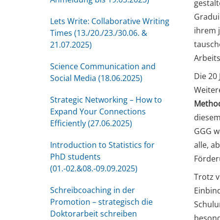
gestal
Gradui
Lets Write: Collaborative Writing
ihrem 
Times (13./20./23./30.06. &
tausch
21.07.2025)
Arbeit
Science Communication and
Die 20
Social Media (18.06.2025)
Weiter
Strategic Networking – How to
Metho
Expand Your Connections
diesem
Efficiently (27.06.2025)
GGG wa
Introduction to Statistics for
alle, 
PhD students
Förder
(01.-02.&08.-09.09.2025)
Trotz v
Schreibcoaching in der
Einbin
Promotion – strategisch die
Schulu
Doktorarbeit schreiben
besond