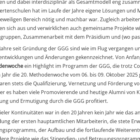
ten und dabei interdisziplinär als Gesamtmodell eng zusamme
ertenschulen hat im Laufe der Jahre eigene Lösungen und
jeweiligen Bereich nötig und machbar war. Zugleich arbeit
en sich aus und verwirklichen auch gemeinsame Projekte wie
sgruppen, Zusammenarbeit mit dem Präsidium und (wo pa
 Jahre seit Gründung der GGG sind wie im Flug vergangen u
entwicklungen und Änderungen gekennzeichnet. Von Anfan
denwoche
ein Highlight im Programm der GGG, die trotz Cor
 Jahr die 20. Methodenwoche vom 06. bis 09. Oktober 2025 g
ren stets die Qualifizierung, Vernetzung und Förderung v
aber es haben viele Promovierende und heutige Alumni von 
ung und Ermutigung durch die GGG profitiert.
ieler Kontinuitäten war in den 20 Jahren kein Jahr wie das a
dung der ersten hauptamtlichen Mitarbeiterin, die stete E
ngsprogramms, der Aufbau und die fortlaufende Weiterent
ere Projekte wie das Stipendien- und Betreuungsprogramm