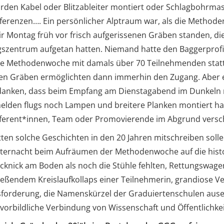
rden Kabel oder Blitzableiter montiert oder Schlagbohrmas
ferenzen…. Ein persönlicher Alptraum war, als die Methoden
ir Montag früh vor frisch aufgerissenen Gräben standen, di
szentrum aufgetan hatten. Niemand hatte den Baggerprofis
ie Methodenwoche mit damals über 70 Teilnehmenden stattfi
en Gräben ermöglichten dann immerhin den Zugang. Aber e
danken, dass beim Empfang am Dienstagabend im Dunkeln nie
elden flugs noch Lampen und breitere Planken montiert ha
ferent*innen, Team oder Promovierende im Abgrund ver
ten solche Geschichten in den 20 Jahren mitschreiben solle
tternacht beim Aufräumen der Methodenwoche auf die histo
icknick am Boden als noch die Stühle fehlten, Rettungswag
ießendem Kreislaufkollaps einer Teilnehmerin, grandiose V
forderung, die Namenskürzel der Graduiertenschulen ausei
 vorbildliche Verbindung von Wissenschaft und Öffentlichkei