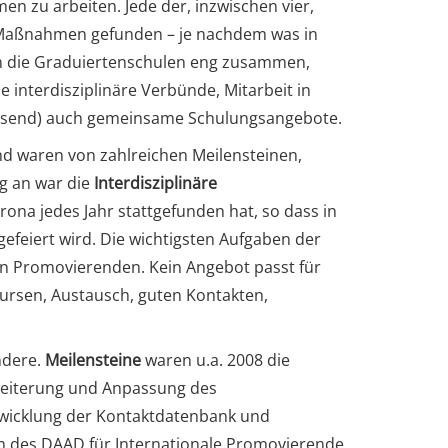
n zu arbeiten. Jede der, inzwischen vier,
 Maßnahmen gefunden – je nachdem was in
en die Graduiertenschulen eng zusammen,
 interdisziplinäre Verbünde, Mitarbeit in
ssend) auch gemeinsame Schulungsangebote.
nd waren von zahlreichen Meilensteinen,
g an war die
Interdisziplinäre
ona jedes Jahr stattgefunden hat, so dass in
efeiert wird. Die wichtigsten Aufgaben der
on Promovierenden. Kein Angebot passt für
Kursen, Austausch, guten Kontakten,
ndere.
Meilensteine
waren u.a. 2008 die
rweiterung und Anpassung des
wicklung der Kontaktdatenbank und
 des DAAD für Internationale Promovierende