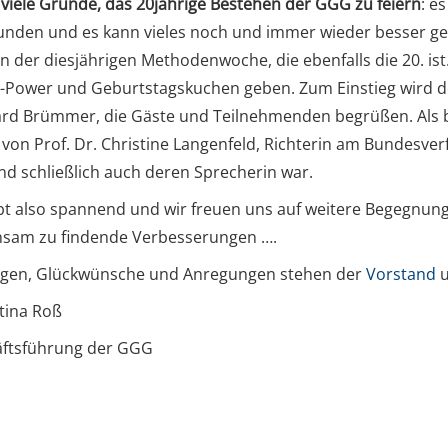
t viele Gründe, das 20jährige Bestehen der GGG zu feiern
: e
nden und es kann vieles noch und immer wieder besser gem
 der diesjährigen Methodenwoche, die ebenfalls die 20. is
-Power und Geburtstagskuchen geben. Zum Einstieg wird der
rd Brümmer, die Gäste und Teilnehmenden begrüßen. Als be
von Prof. Dr. Christine Langenfeld, Richterin am Bundesver
d schließlich auch deren Sprecherin war.
ibt also spannend und wir freuen uns auf weitere Begegnun
sam zu findende Verbesserungen ….
agen, Glückwünsche und Anregungen stehen der
Vorstand
u
ttina Roß
ftsführung der GGG