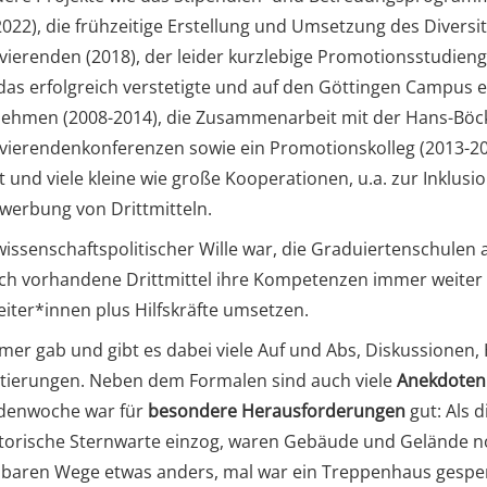
022), die frühzeitige Erstellung und Umsetzung des Diversi
ierenden (2018), der leider kurzlebige Promotionsstudienga
 das erfolgreich verstetigte und auf den Göttingen Campus e
ehmen (2008-2014), die Zusammenarbeit mit der Hans-Böckl
ierendenkonferenzen sowie ein Promotionskolleg (2013-20
t und viele kleine wie große Kooperationen, u.a. zur Inklu
nwerbung von Drittmitteln.
 wissenschaftspolitischer Wille war, die Graduiertenschule
ich vorhandene Drittmittel ihre Kompetenzen immer weiter 
eiter*innen plus Hilfskräfte umsetzen.
mer gab und gibt es dabei viele Auf und Abs, Diskussionen,
tierungen. Neben dem Formalen sind auch viele
Anekdoten
denwoche war für
besondere Herausforderungen
gut: Als 
storische Sternwarte einzog, waren Gebäude und Gelände noc
hbaren Wege etwas anders, mal war ein Treppenhaus gesper