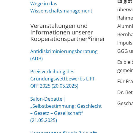
Es gib
Wege in das
überwu
Wissenschaftsmanagement
Rahmen
Veranstaltungen und
Alumni
Informationen unserer
Bernha
Kooperationspartner*innen
Impuls 
GGG un
Antidiskriminierungsberatung
(ADB)
Es ble
gemein
Preisverleihung des
Gründungswettbewerbs LIFT-
Für Fr
OFF 2025 (20.05.2025)
Dr. Be
Salon-Debatte |
Geschä
„Selbstbestimmung: Geschlecht
– Gesetz – Gesellschaft“
(21.05.2025)