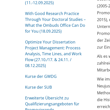
(11.-12.09.2025)
(2005-2
Promov
With Good Research Practice
Through Your Doctoral Studies –
2015),
What the Ombuds Office Can Do
Untern
for You (18.09.2025)
Promov
der Zei
Optimize Your Dissertation
zur Ei
Project Management: Process
Analysis, Time Lines, and Work
Als es
Flow (27.10./17. & 24.11. /
zahlre
08.12.2025)
Mitarb
Kurse der GWDG
Wie im
Neujus
Kurse der SUB
Metho
Erweiterte Übersicht zu
die Hi
Qualifizierungsangeboten für
erreic
Promovierende