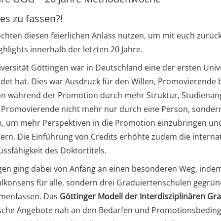
 es zu fassen?!
chten diesen feierlichen Anlass nutzen, um mit euch zurück
hlights innerhalb der letzten 20 Jahre.
iversität Göttingen war in Deutschland eine der ersten Univ
det hat. Dies war Ausdruck für den Willen, Promovierende b
ion während der Promotion durch mehr Struktur, Studiena
n Promovierende nicht mehr nur durch eine Person, sonder
, um mehr Perspektiven in die Promotion einzubringen und
gern. Die Einführung von Credits erhöhte zudem die interna
ssfähigkeit des Doktortitels.
gen ging dabei von Anfang an einen besonderen Weg, indem
lkonsens für alle, sondern drei Graduiertenschulen gegrün
menfassen. Das
Göttinger Modell der Interdisziplinären Gr
ische Angebote nah an den Bedarfen und Promotionsbedingu