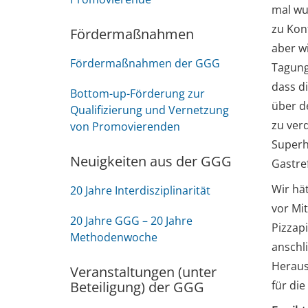
mal wu
zu Kon
Fördermaßnahmen
aber w
Fördermaßnahmen der GGG
Tagung
dass d
Bottom-up-Förderung zur
über d
Qualifizierung und Vernetzung
zu ver
von Promovierenden
Superh
Neuigkeiten aus der GGG
Gastre
Wir hät
20 Jahre Interdisziplinarität
vor Mi
20 Jahre GGG – 20 Jahre
Pizzap
Methodenwoche
anschl
Heraus
Veranstaltungen (unter
Beteiligung) der GGG
für die