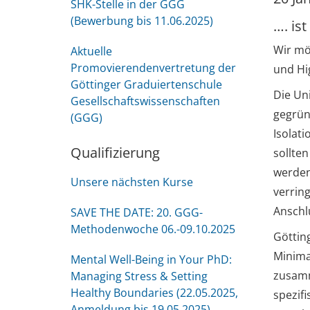
SHK-Stelle in der GGG
(Bewerbung bis 11.06.2025)
…. ist
Wir mö
Aktuelle
Promovierendenvertretung der
und Hig
Göttinger Graduiertenschule
Die Un
Gesellschaftswissenschaften
gegrün
(GGG)
Isolat
Qualifizierung
sollte
werden
Unsere nächsten Kurse
verrin
Anschlu
SAVE THE DATE: 20. GGG-
Methodenwoche 06.-09.10.2025
Göttin
Minima
Mental Well-Being in Your PhD:
zusam
Managing Stress & Setting
Healthy Boundaries (22.05.2025,
spezif
Anmeldung bis 19.05.2025)