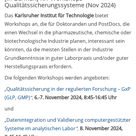
Qualitätssicherungssysteme (Nov 2024)
Call for course registration –
Das
Karlsruher Institut für Technologie
bietet
August 2026
Workshops an, die für Doktoranden und PostDocs, die
einen Wechsel in die pharmazeutische, chemische oder
Three Minute Thesis competition
(3MT) on Campus (tomorrow, 30
biotechnologische Industrie planen, interessant sein
May 2026)
könnten, da die meisten Stellen in der Industrie
Grundkenntnisse in guter Laborpraxis und/oder guter
The final sprint – Countdown to
Herstellungspraxis erfordern.
your doctoral degree. Next
monthly information meeting of
Die folgenden Workshops werden angeboten:
GAUSS & GGNB on 08 Jun 2026.
„
Qualitätssicherung in der regulierten Forschung – GxP
GAUSS Career Impulse Session
(GLP, GMP)
“
,
6.-7. November 2024, 8:45-16:45 Uhr
with Dr. Marcin Barszczewski
und
(Product Manager Automated
Imaging at Leica Microsystems,
„
Datenintegration und Validierung computergestützter
Wetzlar): “‘Be not afeard. The isle
Systeme im analytischen Labor
“
,
8. November 2024,
is full of noises’ – some reflections