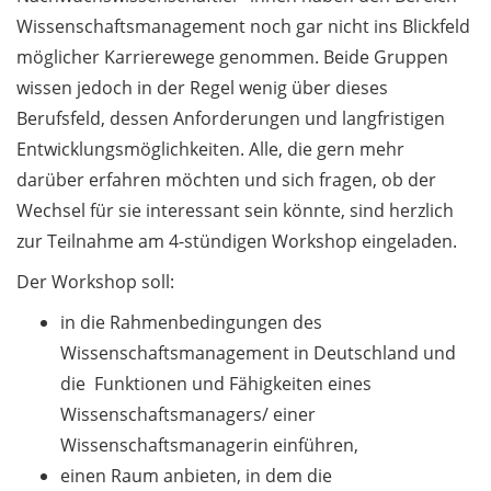
Counseling Sessions
Wissenschaftsmanagement noch gar nicht ins Blickfeld
(including CV/application
möglicher Karrierewege genommen. Beide Gruppen
check) – book your slot for
wissen jedoch in der Regel wenig über dieses
July now
Berufsfeld, dessen Anforderungen und langfristigen
ScieCon Berlin (18 June
Entwicklungsmöglichkeiten. Alle, die gern mehr
2026)
darüber erfahren möchten und sich fragen, ob der
Wechsel für sie interessant sein könnte, sind herzlich
BioBusiness Summer
zur Teilnahme am 4-stündigen Workshop eingeladen.
School, 22-26 June 2026
(Amsterdam)
Der Workshop soll:
Job Fair of the Federal
in die Rahmenbedingungen des
Employment Agency (25
Wissenschaftsmanagement in Deutschland und
June 2026)
die Funktionen und Fähigkeiten eines
Wissenschaftsmanagers/ einer
Online info event “Fake
Wissenschaftsmanagerin einführen,
Papers, Real Damage: What
Early-Career Researchers
einen Raum anbieten, in dem die