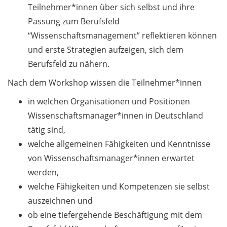
Should Know About Paper
Teilnehmer*innen über sich selbst und ihre
Mills” (26 June 2026)
Passung zum Berufsfeld
“Wissenschaftsmanagement” reflektieren können
From Campus to Career:
und erste Strategien aufzeigen, sich dem
Alumni Stories in
cooperation with Alumni
Berufsfeld zu nähern.
e.V. (29 June 2026)
Nach dem Workshop wissen die Teilnehmer*innen
Online talk series of the
in welchen Organisationen und Positionen
GPN network: Career
Wissenschaftsmanager*innen in Deutschland
Perspectives – Science
tätig sind,
Communication as a Field
welche allgemeinen Fähigkeiten und Kenntnisse
of Work (8 July 2026)
von Wissenschaftsmanager*innen erwartet
Open Science Summer
werden,
School from 7-15 Sept 2026
welche Fähigkeiten und Kompetenzen sie selbst
auszeichnen und
iF Summer School 2026
ob eine tiefergehende Beschäftigung mit dem
from 13-18 Sept 2026