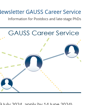
ewsletter GAUSS Career Service
Information for Postdocs and late-stage PhDs
 July 2024, apply by 14 June 2024)