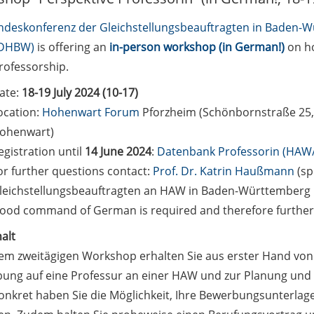
ndeskonferenz der Gleichstellungsbeauftragten in Baden-
DHBW)
is offering an
in-person workshop (in German!)
on ho
ofessorship.
ate:
18-19 July 2024 (10-17)
ocation:
Hohenwart Forum
Pforzheim (Schönbornstraße 25,
ohenwart)
egistration until
14 June 2024
:
Datenbank Professorin (HA
or further questions contact:
Prof. Dr. Katrin Haußmann
(sp
leichstellungsbeauftragten an HAW in Baden-Württemberg
ood command of German is required and therefore further 
alt
nem zweitägigen Workshop erhalten Sie aus erster Hand von
ung auf eine Professur an einer HAW und zur Planung und
onkret haben Sie die Möglichkeit, Ihre Bewerbungsunterla