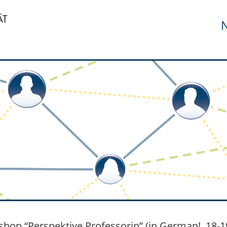
N
hop “Perspektive Professorin” (in German!, 18-19