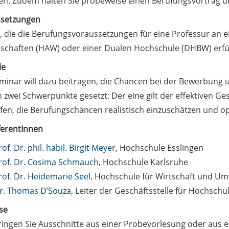
sen. Zudem halten Sie probeweise einen Berufungsvortrag u
setzungen
, die die Berufungsvoraussetzungen für eine Professur an 
schaften (HAW) oder einer Dualen Hochschule (DHBW) erfüll
le
minar will dazu beitragen, die Chancen bei der Bewerbung 
 zwei Schwerpunkte gesetzt: Der eine gilt der effektiven Ge
elfen, die Berufungschancen realistisch einzuschätzen und 
ferentInnen
rof. Dr. phil. habil. Birgit Meyer
, Hochschule Esslingen
rof. Dr. Cosima Schmauch
, Hochschule Karlsruhe
rof. Dr. Heidemarie Seel
, Hochschule für Wirtschaft und Um
r. Thomas D’Souza
, Leiter der Geschäftsstelle für Hochschu
se
bringen Sie Ausschnitte aus einer Probevorlesung oder aus 