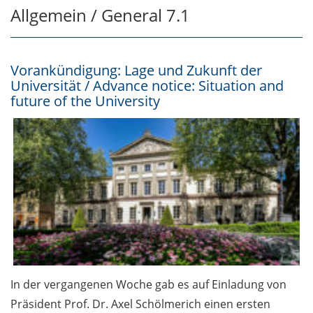
Allgemein / General 7.1
Allgemein / General 7.1
Vorankündigung: Lage und
Zukunft der Universität /
Vorankündigung: Lage und Zukunft der
Advance notice: Situation and
Universität / Advance notice: Situation and
future of the University
future of the University
Spendenaufruf Nothilfe / Call:
donate to the Emergency
Relief Fund
Semesterabschlusskonzert /
End-of-semester Concert
CampusPost: Eventkalender
in frischem Look (in German)
In der vergangenen Woche gab es auf Einladung von
Personalmeldungen April bis
Präsident Prof. Dr. Axel Schölmerich einen ersten
Juni 2025