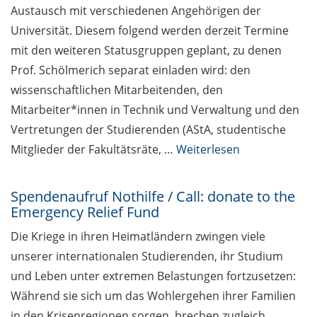
Austausch mit verschiedenen Angehörigen der
Beschäftigte / Staff 7.1
Universität. Diesem folgend werden derzeit Termine
mit den weiteren Statusgruppen geplant, zu denen
Lehrveranstaltungsevaluation
Prof. Schölmerich separat einladen wird: den
Enlight: Online-Trainings für
wissenschaftlichen Mitarbeitenden, den
Lehrende und Beschäftigte /
Mitarbeiter*innen in Technik und Verwaltung und den
Online Training for teachers
Vertretungen der Studierenden (AStA, studentische
and staff
Mitglieder der Fakultätsräte, …
Weiterlesen
Studierende / Students
7.1
Spendenaufruf Nothilfe / Call: donate to the
Emergency Relief Fund
Termine Studium / Events for
Die Kriege in ihren Heimatländern zwingen viele
Students
unserer internationalen Studierenden, ihr Studium
und Leben unter extremen Belastungen fortzusetzen:
Während sie sich um das Wohlergehen ihrer Familien
in den Krisenregionen sorgen, brechen zugleich