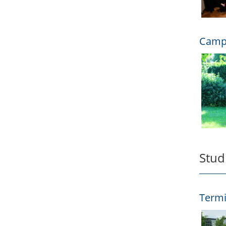
Campu
Stud
Termi