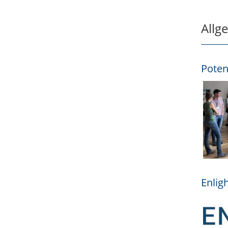
Allg
Poten
Enlig