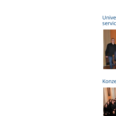
Unive
servi
Konze