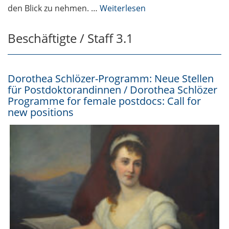
6 May 2026: register
den Blick zu nehmen. …
Weiterlesen
now
Beschäftigte / Staff 3.1
Fotogalerie vom
Handwerker- und
Universitätsball /
Dorothea Schlözer-Programm: Neue Stellen
Photo gallery from
für Postdoktorandinnen / Dorothea Schlözer
the Craftsmen’s and
Programme for female postdocs: Call for
University Ball
new positions
Studierende /
Students 3.1
StuFo26:
Studentische
Beiträge gesucht /
StuFo26: Student
contributions
wanted