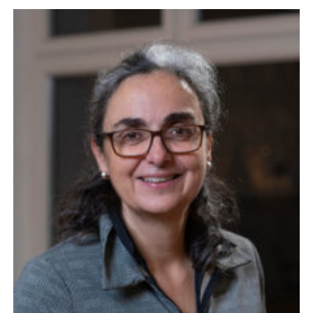
Beschäftigte /
Staff 3.1
Dorothea Schlözer-
Programm: Neue
Stellen für
Postdoktorandinnen
/ Dorothea Schlözer
Programme for
female postdocs:
Call for new
positions
Göttingen Campus
Postdoc Committee:
calling for
applications! /
Göttingen Campus