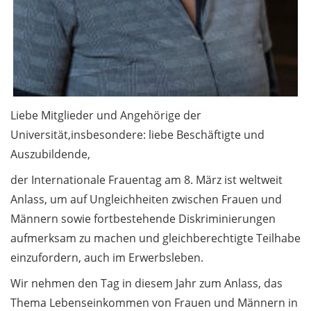
Postdoc-Komitee:
Bewerbungen
gesucht!
Neues aus der
Finanzabteilung /
News from the
Liebe Mitglieder und Angehörige der
Finance Department
Universität,insbesondere: liebe Beschäftigte und
(in German)
Auszubildende,
Allgemein /
der Internationale Frauentag am 8. März ist weltweit
General 3.1
Anlass, um auf Ungleichheiten zwischen Frauen und
Männern sowie fortbestehende Diskriminierungen
ROCKET Outreach-
aufmerksam zu machen und gleichberechtigte Teilhabe
Konferenz am 5. und
6. Mai 2026: jetzt
einzufordern, auch im Erwerbsleben.
anmelden / ROCKET
Wir nehmen den Tag in diesem Jahr zum Anlass, das
Outreach
Thema Lebenseinkommen von Frauen und Männern in
Conference on 5 and