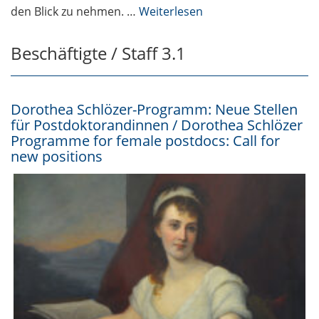
6 May 2026: register
den Blick zu nehmen. …
Weiterlesen
now
Beschäftigte / Staff 3.1
Fotogalerie vom
Handwerker- und
Universitätsball /
Dorothea Schlözer-Programm: Neue Stellen
Photo gallery from
für Postdoktorandinnen / Dorothea Schlözer
the Craftsmen’s and
Programme for female postdocs: Call for
University Ball
new positions
Studierende /
Students 3.1
StuFo26:
Studentische
Beiträge gesucht /
StuFo26: Student
contributions
wanted