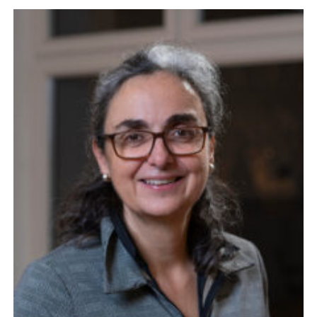
Beschäftigte /
Staff 3.1
Dorothea Schlözer-
Programm: Neue
Stellen für
Postdoktorandinnen
/ Dorothea Schlözer
Programme for
female postdocs:
Call for new
positions
Göttingen Campus
Postdoc Committee:
calling for
applications! /
Göttingen Campus