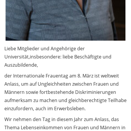
Postdoc-Komitee:
Bewerbungen
gesucht!
Neues aus der
Finanzabteilung /
News from the
Liebe Mitglieder und Angehörige der
Finance Department
Universität,insbesondere: liebe Beschäftigte und
(in German)
Auszubildende,
Allgemein /
der Internationale Frauentag am 8. März ist weltweit
General 3.1
Anlass, um auf Ungleichheiten zwischen Frauen und
Männern sowie fortbestehende Diskriminierungen
ROCKET Outreach-
aufmerksam zu machen und gleichberechtigte Teilhabe
Konferenz am 5. und
6. Mai 2026: jetzt
einzufordern, auch im Erwerbsleben.
anmelden / ROCKET
Wir nehmen den Tag in diesem Jahr zum Anlass, das
Outreach
Thema Lebenseinkommen von Frauen und Männern in
Conference on 5 and