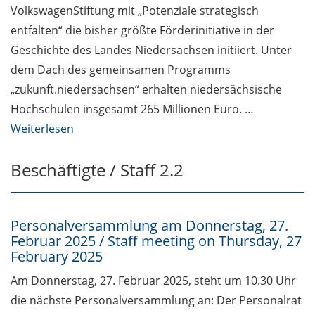
VolkswagenStiftung mit „Potenziale strategisch
the central lecture hall to close
as studIT’s IT help desk
entfalten“ die bisher größte Förderinitiative in der
Geschichte des Landes Niedersachsen initiiert. Unter
Enlight: Inklusion, Pitch Training
dem Dach des gemeinsamen Programms
und Peer Reviews
„zukunft.niedersachsen“ erhalten niedersächsische
CampusPost: Mikroskop Marke
Hochschulen insgesamt 265 Millionen Euro. …
Eigenbau (in German)
Weiterlesen
Studierende / Students 2.2
Beschäftigte / Staff 2.2
Termine und Ausschreibungen
Studium / Events and Calls for
Students
Personalversammlung am Donnerstag, 27.
Februar 2025 / Staff meeting on Thursday, 27
February 2025
Am Donnerstag, 27. Februar 2025, steht um 10.30 Uhr
die nächste Personalversammlung an: Der Personalrat