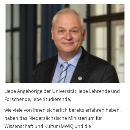
Beschäftigte / Staff 2.2
Personalversammlung am
Donnerstag, 27. Februar 2025 /
Staff meeting on Thursday, 27
February 2025
Neues aus der Stabsstelle
Sicherheitswesen/Umweltschutz
/ News from the
Safety/Environmental Section
(in German)
Liebe Angehörige der Universität,liebe Lehrende und
Forschende,liebe Studierende,
Allgemein / General 2.2
wie viele von Ihnen sicherlich bereits erfahren haben,
Chipkartenstelle im ZHG
haben das Niedersächsische Ministerium für
schließt als Beratungsstandort
Wissenschaft und Kultur (MWK) und die
von studIT / Chip card office in