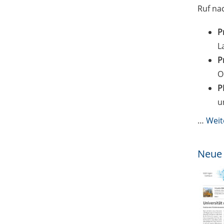
Ruf na
P
L
P
O
P
u
…
Weit
Neue 