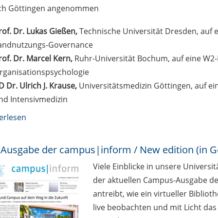
ch Göttingen angenommen
rof. Dr. Lukas Gießen,
Technische Universität Dresden, auf e
andnutzungs-Governance
rof. Dr. Marcel Kern,
Ruhr-Universität Bochum, auf eine W2-P
rganisationspsychologie
D Dr. Ulrich J. Krause,
Universitätsmedizin Göttingen, auf ei
nd Intensivmedizin
erlesen
Ausgabe der campus|inform / New edition (in 
Viele Einblicke in unsere Univers
der aktuellen Campus-Ausgabe der
antreibt, wie ein virtueller Bibli
live beobachten und mit Licht da