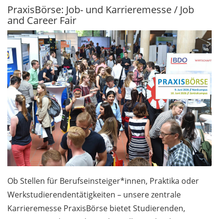
PraxisBörse: Job- und Karrieremesse / Job
and Career Fair
Allgemein /
General 6.1
Fishbowl: „Neue Wege
in Studium und Lehre“
und „Neue Wege in der
Forschung“ / „New ways
in study and teaching“
and „New ways in
research“
Tag der offenen
Sammlungen am 28.
Juni 2026 / Collections
Open Day on 28 June
Ob Stellen für Berufseinsteiger*innen, Praktika oder
2026 (in German)
Werkstudierendentätigkeiten – unsere zentrale
Karrieremesse PraxisBörse bietet Studierenden,
Forum Wissen: