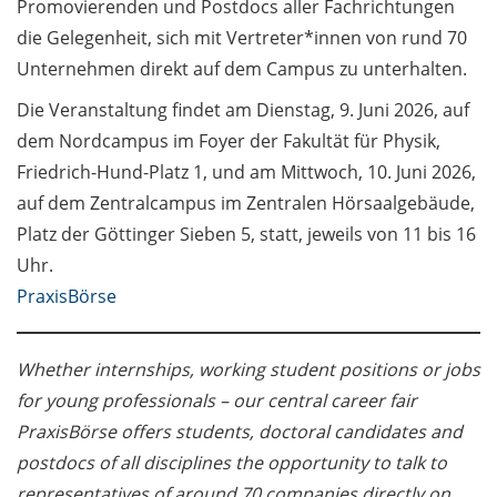
Promovierenden und Postdocs aller Fachrichtungen
Podiumsgespräch und
die Gelegenheit, sich mit Vertreter*innen von rund 70
Spieleparcours /
Discussion and play
Unternehmen direkt auf dem Campus zu unterhalten.
trail (in German)
Die Veranstaltung findet am Dienstag, 9. Juni 2026, auf
dem Nordcampus im Foyer der Fakultät für Physik,
PraxisBörse: Job- und
Karrieremesse / Job
Friedrich-Hund-Platz 1, und am Mittwoch, 10. Juni 2026,
and Career Fair
auf dem Zentralcampus im Zentralen Hörsaalgebäude,
Platz der Göttinger Sieben 5, statt, jeweils von 11 bis 16
CIDAS: Marktplatz für
Uhr.
Abschlussarbeiten /
PraxisBörse
Marketplace for theses
and projects
Whether internships, working student positions or jobs
Open Science Meet-up:
Rethinking Peer Review
for young professionals – our central career fair
in the Age of AI
PraxisBörse offers students, doctoral candidates and
postdocs of all disciplines the opportunity to talk to
SUB: Sammlungen im
representatives of around 70 companies directly on