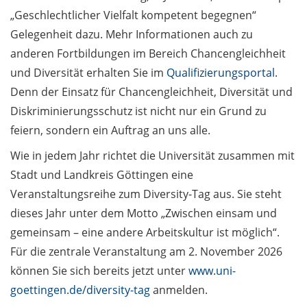
und Berufswahl (in
„Geschlechtlicher Vielfalt kompetent begegnen“
German)
Gelegenheit dazu. Mehr Informationen auch zu
anderen Fortbildungen im Bereich Chancengleichheit
Beschäftigte / Staff
und Diversität erhalten Sie im
Qualifizierungsportal
.
5.2
Denn der Einsatz für Chancengleichheit, Diversität und
Dienstrad-Leasing – ein
Diskriminierungsschutz ist nicht nur ein Grund zu
Thema, das bewegt /
feiern, sondern ein Auftrag an uns alle.
Company bike leasing –
a topic that moves
Wie in jedem Jahr richtet die Universität zusammen mit
Stadt und Landkreis Göttingen eine
Führung neu gedacht –
Veranstaltungsreihe zum Diversity-Tag aus. Sie steht
Leadership Forum geht
dieses Jahr unter dem Motto „Zwischen einsam und
in die zweite Runde /
gemeinsam – eine andere Arbeitskultur ist möglich“.
Rethinking Leadership –
Leadership Forum
Für die zentrale Veranstaltung am 2. November 2026
Enters Its Second
können Sie sich bereits jetzt unter
www.uni-
Round
goettingen.de/diversity-tag
anmelden.