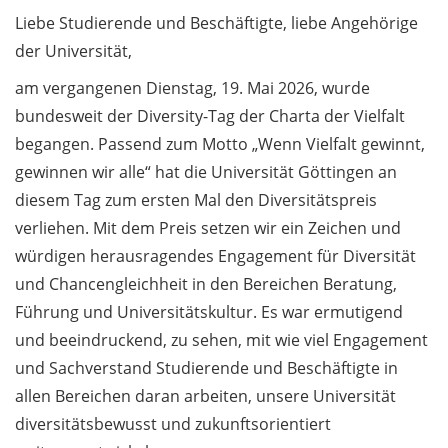
Liebe Studierende und Beschäftigte, liebe Angehörige
Allgemein / General
der Universität,
5.2
am vergangenen Dienstag, 19. Mai 2026, wurde
„Forschungsorientiertes
bundesweit der Diversity-Tag der Charta der Vielfalt
Lehren und Lernen“
begangen. Passend zum Motto „Wenn Vielfalt gewinnt,
(FoLL):
gewinnen wir alle“ hat die Universität Göttingen an
Ergebnispräsentation
diesem Tag zum ersten Mal den Diversitätspreis
am 27. Mai 2026 / Public
verliehen. Mit dem Preis setzen wir ein Zeichen und
presentation of
students‘ research (in
würdigen herausragendes Engagement für Diversität
German)
und Chancengleichheit in den Bereichen Beratung,
Führung und Universitätskultur. Es war ermutigend
Pub Quiz – Lerne mehr
und beeindruckend, zu sehen, mit wie viel Engagement
über Nachhaltigkeit /
und Sachverstand Studierende und Beschäftigte in
Pub Quiz – Learn more
about sustainability
allen Bereichen daran arbeiten, unsere Universität
diversitätsbewusst und zukunftsorientiert
Aktionswoche