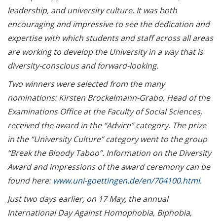
and Lectures (in
leadership, and university culture. It was both
German)
encouraging and impressive to see the dedication and
Stipendium: 1.000 Euro
expertise with which students and staff across all areas
für das Studium /
are working to develop the University in a way that is
Scholarship: 1000 euros
diversity-conscious and forward-looking.
for your studies
Two winners were selected from the many
Termine Studium /
nominations: Kirsten Brockelmann-Grabo, Head of the
Events for Students
Examinations Office at the Faculty of Social Sciences,
received the award in the “Advice” category. The prize
in the “University Culture” category went to the group
“Break the Bloody Taboo”. Information on the Diversity
Award and impressions of the award ceremony can be
found here:
www.uni-goettingen.de/en/704100.html
.
Just two days earlier, on 17 May, the annual
International Day Against Homophobia, Biphobia,