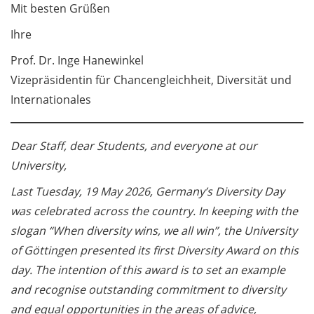
News aus der Abteilung
Mit besten Grüßen
Personal / News from
Ihre
HR Department (in
German)
Prof. Dr. Inge Hanewinkel
Vizepräsidentin für Chancengleichheit, Diversität und
Neues aus der
Internationales
Stabsstelle
Sicherheitswesen und
Umweltschutz / News
Dear Staff, dear Students, and everyone at our
from the Safety and
University,
Environmental Section
(in German)
Last Tuesday, 19 May 2026, Germany’s Diversity Day
was celebrated across the country. In keeping with the
Studierende /
slogan “When diversity wins, we all win”, the University
Students 5.2
of Göttingen presented its first Diversity Award on this
Studien-Check:
day. The intention of this award is to set an example
Beratung und Vorträge
and recognise outstanding commitment to diversity
/ Study Check: Advice
and equal opportunities in the areas of advice,