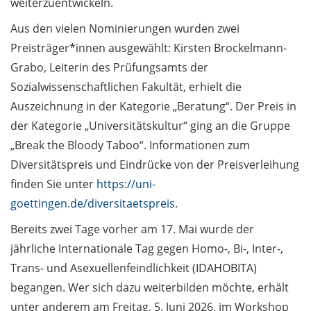
weiterzuentwickeln.
„Wissenschaft gegen
Faschismus“:
Aus den vielen Nominierungen wurden zwei
öffentlicher Vortrag am
Preisträger*innen ausgewählt: Kirsten Brockelmann-
2. Juni 2026 / Action
Grabo, Leiterin des Prüfungsamts der
Week “Science Against
Sozialwissenschaftlichen Fakultät, erhielt die
Fascism”: public lecture
Auszeichnung in der Kategorie „Beratung“. Der Preis in
on 2 June 2026 (in
German)
der Kategorie „Universitätskultur“ ging an die Gruppe
„Break the Bloody Taboo“. Informationen zum
Edit: Verschoben auf
Diversitätspreis und Eindrücke von der Preisverleihung
den 24. Juni „Dies
finden Sie unter
https://uni-
Academicus“: Sport-
goettingen.de/diversitaetspreis
.
und Kulturfest /
Postponed to 24 June
Bereits zwei Tage vorher am 17. Mai wurde der
Sports and Cultural
jährliche Internationale Tag gegen Homo-, Bi-, Inter-,
festival „Dies
Trans- und Asexuellenfeindlichkeit (IDAHOBITA)
Academicus“
begangen. Wer sich dazu weiterbilden möchte, erhält
CampusPost: Kaffee-
unter anderem am Freitag, 5. Juni 2026, im Workshop