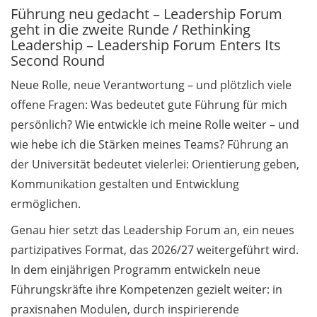
Führung neu gedacht – Leadership Forum
geht in die zweite Runde / Rethinking
Allgemein / General
Leadership – Leadership Forum Enters Its
5.2
Second Round
„Forschungsorientiertes
Neue Rolle, neue Verantwortung – und plötzlich viele
Lehren und Lernen“
offene Fragen: Was bedeutet gute Führung für mich
(FoLL):
persönlich? Wie entwickle ich meine Rolle weiter – und
Ergebnispräsentation
wie hebe ich die Stärken meines Teams? Führung an
am 27. Mai 2026 / Public
presentation of
der Universität bedeutet vielerlei: Orientierung geben,
students‘ research (in
Kommunikation gestalten und Entwicklung
German)
ermöglichen.
Pub Quiz – Lerne mehr
Genau hier setzt das Leadership Forum an, ein neues
über Nachhaltigkeit /
partizipatives Format, das 2026/27 weitergeführt wird.
Pub Quiz – Learn more
In dem einjährigen Programm entwickeln neue
about sustainability
Führungskräfte ihre Kompetenzen gezielt weiter: in
Aktionswoche
praxisnahen Modulen, durch inspirierende