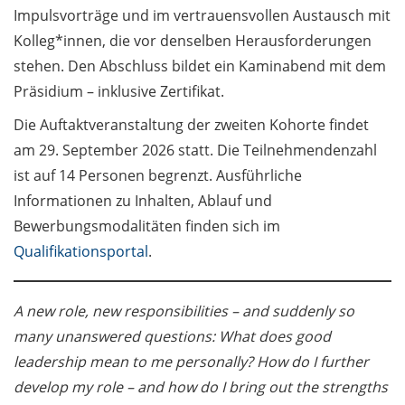
„Wissenschaft gegen
Impulsvorträge und im vertrauensvollen Austausch mit
Faschismus“:
Kolleg*innen, die vor denselben Herausforderungen
öffentlicher Vortrag am
stehen. Den Abschluss bildet ein Kaminabend mit dem
2. Juni 2026 / Action
Präsidium – inklusive Zertifikat.
Week “Science Against
Fascism”: public lecture
Die Auftaktveranstaltung der zweiten Kohorte findet
on 2 June 2026 (in
am 29. September 2026 statt. Die Teilnehmendenzahl
German)
ist auf 14 Personen begrenzt. Ausführliche
Informationen zu Inhalten, Ablauf und
Edit: Verschoben auf
den 24. Juni „Dies
Bewerbungsmodalitäten finden sich im
Academicus“: Sport-
Qualifikationsportal
.
und Kulturfest /
Postponed to 24 June
A new role, new responsibilities – and suddenly so
Sports and Cultural
festival „Dies
many unanswered questions: What does good
Academicus“
leadership mean to me personally? How do I further
develop my role – and how do I bring out the strengths
CampusPost: Kaffee-