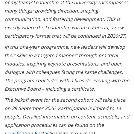
of my team? Leadership at the university encompasses
und Berufswahl (in
many things: providing direction, shaping
German)
communication, and fostering development. This is
Beschäftigte / Staff
exactly where the Leadership Forum comes in, a new
5.2
participatory format that will be continued in 2026/27.
Dienstrad-Leasing – ein
In this one-year programme, new leaders will develop
Thema, das bewegt /
their skills in a targeted manner: through practical
Company bike leasing –
modules, inspiring keynote presentations, and open
a topic that moves
dialogue with colleagues facing the same challenges.
Führung neu gedacht –
The program concludes with a fireside evening with the
Leadership Forum geht
Executive Board
–
including a certificate.
in die zweite Runde /
The kickoff event for the second cohort will take place
Rethinking Leadership –
on 29 September 2026. Participation is limited to 14
Leadership Forum
Enters Its Second
people.
Detailed information on content, schedule, and
Round
application procedures can be found on the
Qualification Portal
(website in German).