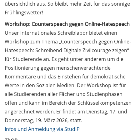
übersichtlich aus. So bleibt mehr Zeit für das sonnige
Postdoc-Komitee:
Frühlingswetter!
Bewerbungen
gesucht!
Workshop: Counterspeech gegen Online-Hatespeech
Unser Internationales Schreiblabor bietet einen
Neues aus der
Finanzabteilung /
Workshop zum Thema „Counterspeech gegen Online-
News from the
Hatespeech: Schreibend Digitale Zivilcourage zeigen“
Finance Department
für Studierende an. Es geht unter anderem um die
(in German)
Positionierung gegen menschenverachtende
Kommentare und das Einstehen für demokratische
Allgemein /
Werte in den Sozialen Medien. Der Workshop ist für
General 3.1
alle Studierenden aller Fächer und Studienphasen
ROCKET Outreach-
offen und kann im Bereich der Schlüsselkompetenzen
Konferenz am 5. und
angerechnet werden. Er findet am Dienstag, 17. und
6. Mai 2026: jetzt
Donnerstag, 19. März 2026, statt.
anmelden / ROCKET
Infos und Anmeldung via StudIP
Outreach
Conference on 5 and