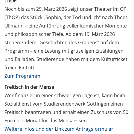
ThOP
6 May 2026: register
Noch bis zum 29. März 2026 zeigt unser Theater im OP
now
(ThOP) das Stück „Sophia, der Tod und ich“ nach Thees
Fotogalerie vom
Ullmann – eine Aufführung voller komischer Momente
Handwerker- und
und philosophischer Tiefe. Ab dem 19. März 2026
Universitätsball /
stehen zudem „Geschichten des Grauens“ auf dem
Photo gallery from
Programm – eine Lesung mit gruseligen Erzählungen
the Craftsmen’s and
und Balladen. Studierende haben mit dem Kulturticket
University Ball
freien Eintritt.
Studierende /
Zum Programm
Students 3.1
Freitisch in der Mensa
StuFo26:
Wer finanziell in einer schwierigen Lage ist, kann beim
Studentische
Sozialdienst vom Studierendenwerk Göttingen einen
Beiträge gesucht /
Freitisch beantragen und erhält einen Zuschuss von 50
StuFo26: Student
Euro pro Monat für das Mensaessen.
contributions
Weitere Infos und der Link zum Antragsformular
wanted