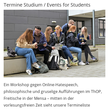
Termine Studium / Events for Students
Beschäftigte /
Staff 3.1
Dorothea Schlözer-
Programm: Neue
Stellen für
Postdoktorandinnen
/ Dorothea Schlözer
Programme for
female postdocs:
Call for new
positions
Göttingen Campus
Ein Workshop gegen Online-Hatespeech,
Postdoc Committee:
philosophische und gruselige Aufführungen im ThOP,
calling for
Freitische in der Mensa – mitten in der
applications! /
vorlesungsfreien Zeit sieht unsere Termineliste
Göttingen Campus