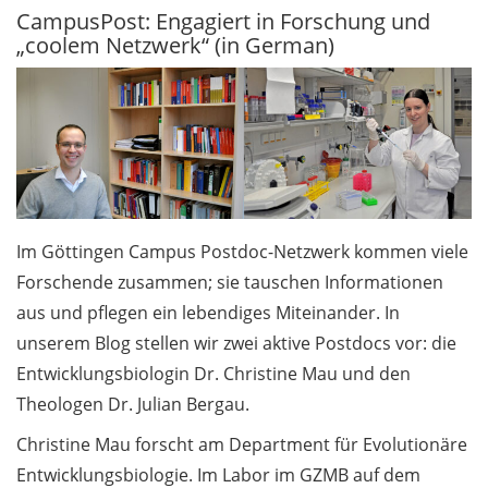
CampusPost: Engagiert in Forschung und
„coolem Netzwerk“ (in German)
Beschäftigte / Staff
1.3
Zertifikatsprogramm
Hochschuldidaktik /
Certificate Program
Teaching and Learning
in Higher Education
Im Göttingen Campus Postdoc-Netzwerk kommen viele
News aus der Abteilung
Forschende zusammen; sie tauschen Informationen
Personal / News from
aus und pflegen ein lebendiges Miteinander. In
HR Department (in
unserem Blog stellen wir zwei aktive Postdocs vor: die
German)
Entwicklungsbiologin Dr. Christine Mau und den
Einladung: Digitale
Theologen Dr. Julian Bergau.
Hochschulverwaltung –
Christine Mau forscht am Department für Evolutionäre
Info-Veranstaltung am
Entwicklungsbiologie. Im Labor im GZMB auf dem
17. März 2026 /