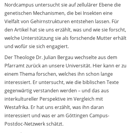
Invitation: Digital
Nordcampus untersucht sie auf zellulärer Ebene die
University
genetischen Mechanismen, die bei Insekten eine
Administration –
Vielfalt von Gehirnstrukturen entstehen lassen. Für
Information Event on
den Artikel hat sie uns erzählt, was und wie sie forscht,
17 March 2026
welche Unterstützung sie als forschende Mutter erhält
und wofür sie sich engagiert.
Allgemein /
General 1.3
Der Theologe Dr. Julian Bergau wechselte aus dem
Pfarramt zurück an unsere Universität. Hier kann er zu
11. März 2026: FishBowl
„Selbstverständnis und
einem Thema forschen, welches ihn schon lange
Grundordnung der
interessiert. Er untersucht, wie die biblischen Texte
Universität“ / 11 March
gegenwärtig verstanden werden – und das aus
2026: FishBowl „Self-
interkultureller Perspektive im Vergleich mit
image and constitution
Westafrika. Er hat uns erzählt, was ihn daran
of the University“
interessiert und was er am Göttingen Campus-
Neuer Diversitätspreis
Postdoc-Netzwerk schätzt.
der Universität