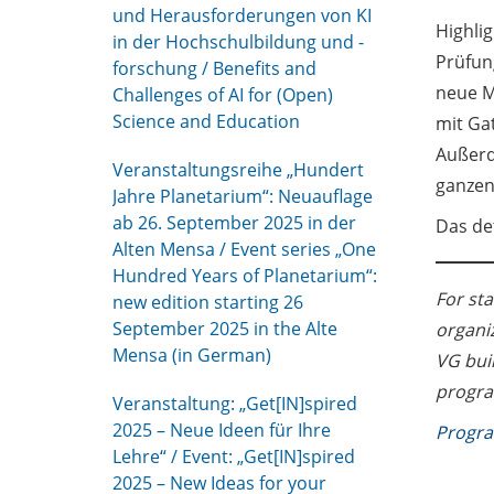
und Herausforderungen von KI
Highlig
in der Hochschulbildung und -
Prüfun
forschung / Benefits and
neue M
Challenges of AI for (Open)
Science and Education
mit Ga
Außerd
Veranstaltungsreihe „Hundert
ganzen
Jahre Planetarium“: Neuauflage
ab 26. September 2025 in der
Das de
Alten Mensa / Event series „One
Hundred Years of Planetarium“:
For sta
new edition starting 26
September 2025 in the Alte
organi
Mensa (in German)
VG buil
progra
Veranstaltung: „Get[IN]spired
2025 – Neue Ideen für Ihre
Progra
Lehre“ / Event: „Get[IN]spired
2025 – New Ideas for your