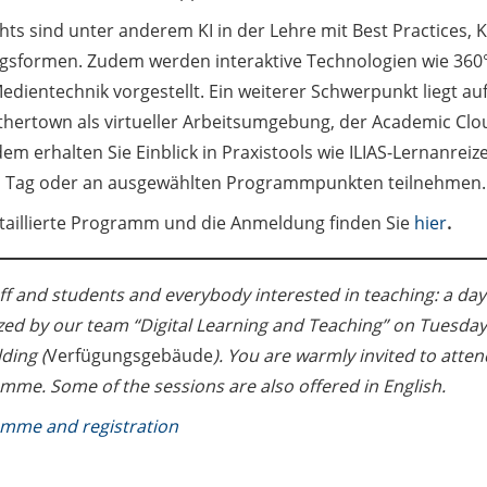
hts sind unter anderem KI in der Lehre mit Best Practices, K
gsformen. Zudem werden interaktive Technologien wie 360
edientechnik vorgestellt. Ein weiterer Schwerpunkt liegt au
thertown als virtueller Arbeitsumgebung, der Academic Clou
em erhalten Sie Einblick in Praxistools wie ILIAS-Lernanrei
 Tag oder an ausgewählten Programmpunkten teilnehmen.
taillierte Programm und die Anmeldung finden Sie
hier
.
ff and students and everybody interested in teaching: a day
zed by our team “Digital Learning and Teaching” on Tuesday,
ding (
Verfügungsgebäude
). You are warmly invited to atten
mme. Some of the sessions are also offered in English.
mme and registration