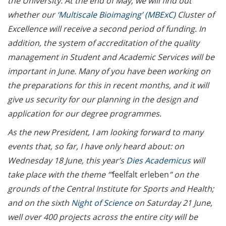
the University. At the end of May, we will find out
whether our
‘Multiscale Bioimaging’ (MBExC)
Cluster of
Excellence will receive a second period of funding. In
addition, the system of accreditation of the quality
management in Student and Academic Services will be
important in June. Many of you have been working on
the preparations for this in recent months, and it will
give us security for our planning in the design and
application for our degree programmes.
As the new President, I am looking forward to many
events that, so far, I have only heard about: on
Wednesday 18 June, this year’s
Dies Academicus
will
take place with the theme ‘”
feelfalt erleben
” on the
grounds of the Central Institute for Sports and Health;
and on the sixth
Night of Science
on Saturday 21 June,
well over 400 projects across the entire city will be