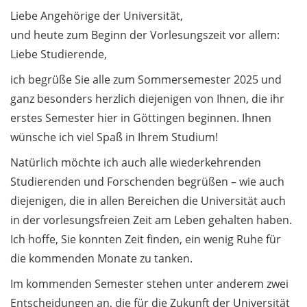
Liebe Angehörige der Universität,
Allgemein /
und heute zum Beginn der Vorlesungszeit vor allem:
General 4.2
Liebe Studierende,
Erinnerung:
ich begrüße Sie alle zum Sommersemester 2025 und
Anmeldung zur
ganz besonders herzlich diejenigen von Ihnen, die ihr
Townhall mit
erstes Semester hier in Göttingen beginnen. Ihnen
Präsidium am
wünsche ich viel Spaß in Ihrem Studium!
Donnerstag, 24.
April 2025 /
Natürlich möchte ich auch alle wiederkehrenden
Reminder:
Studierenden und Forschenden begrüßen – wie auch
Registration for
diejenigen, die in allen Bereichen die Universität auch
townhall with
in der vorlesungsfreien Zeit am Leben gehalten haben.
Presidential Board
on Thursday, 24
Ich hoffe, Sie konnten Zeit finden, ein wenig Ruhe für
April 2025
die kommenden Monate zu tanken.
Im kommenden Semester stehen unter anderem zwei
Forellenverkauf am
16. April 2025 / Trout
Entscheidungen an, die für die Zukunft der Universität