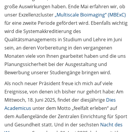
sale on 16 April 2025
große Auswirkungen haben. Ende Mai erfahren wir, ob
unser Exzellenzcluster
„Multiscale Bioimaging“ (MBExC)
100 Jahre
für eine zweite Periode gefördert wird. Ebenfalls wichtig
Quantenmechanik:
wird die Systemakkreditierung des
öffentliche
Ringvorlesung
Qualitätsmanagements in Studium und Lehre im Juni
beginnt am 22. April
sein, an deren Vorbereitung in den vergangenen
2025 / 100 years of
Monaten viele von Ihnen gearbeitet haben und die uns
quantum
Planungssicherheit bei der Ausgestaltung und
mechanics: public
Bewerbung unserer Studiengänge bringen wird.
lecture series begins
on 22 April 2025 (in
Als noch neuer Präsident freue ich mich auf viele
German)
Ereignisse, von denen ich bisher nur gehört habe: Am
Mittwoch, 18. Juni 2025, findet der diesjährige
Dies
Alumni Student
Academicus
unter dem Motto „feelfalt erleben“ auf
Garden:
Ausschreibung für
dem Außengelände der Zentralen Einrichtung für Sport
Projektideen / Call
und Gesundheit statt. Und in der sechsten
Nacht des
for Project Ideas