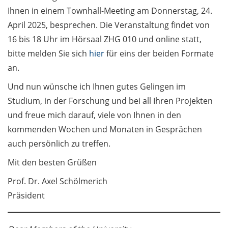
Ihnen in einem Townhall-Meeting am Donnerstag, 24.
Angebote der
April 2025, besprechen. Die Veranstaltung findet von
Personalentwicklung
16 bis 18 Uhr im Hörsaal ZHG 010 und online statt,
/ Personnel
development offers
bitte melden Sie sich
hier
für eins der beiden Formate
(in German)
an.
Und nun wünsche ich Ihnen gutes Gelingen im
Studium, in der Forschung und bei all Ihren Projekten
und freue mich darauf, viele von Ihnen in den
kommenden Wochen und Monaten in Gesprächen
auch persönlich zu treffen.
Mit den besten Grüßen
Prof. Dr. Axel Schölmerich
Präsident