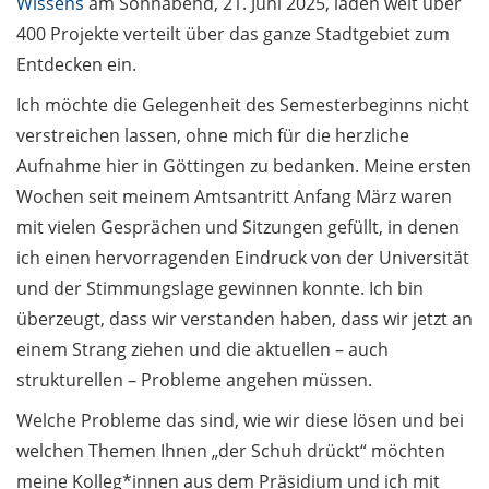
Wissens
am Sonnabend, 21. Juni 2025, laden weit über
400 Projekte verteilt über das ganze Stadtgebiet zum
CampusPost: „Wir
Entdecken ein.
sind nicht Indiana
Jones“ (in German)
Ich möchte die Gelegenheit des Semesterbeginns nicht
verstreichen lassen, ohne mich für die herzliche
Studierende /
Aufnahme hier in Göttingen zu bedanken. Meine ersten
Students 4.2
Wochen seit meinem Amtsantritt Anfang März waren
Einstiegsabende von
mit vielen Gesprächen und Sitzungen gefüllt, in denen
Hochschulgruppen /
ich einen hervorragenden Eindruck von der Universität
Introductary
und der Stimmungslage gewinnen konnte. Ich bin
evenings of
überzeugt, dass wir verstanden haben, dass wir jetzt an
University groups
einem Strang ziehen und die aktuellen – auch
Termine Studium /
strukturellen – Probleme angehen müssen.
Events for Students
Welche Probleme das sind, wie wir diese lösen und bei
Beschäftigte /
welchen Themen Ihnen „der Schuh drückt“ möchten
Staff 4.2
meine Kolleg*innen aus dem Präsidium und ich mit